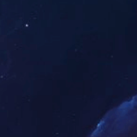
曼城
70
3
阿斯顿维拉
63
4
热刺
60
5
查看全部积分榜 >
金靴榜
排名
球员
进球
哈兰德
28
1
萨拉赫
22
2
科尔默
19
3
孙兴慜
17
4