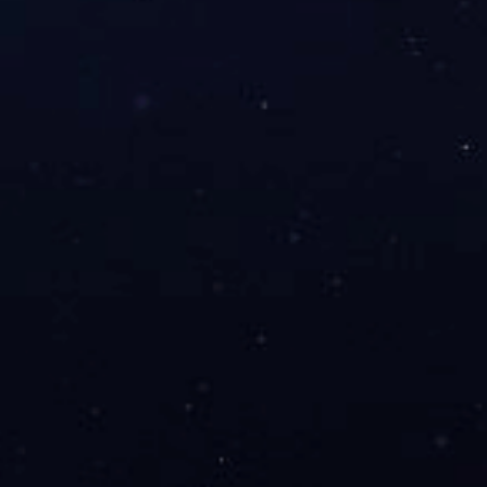
信息与博彩诱导，致力于为读者提供一个纯净、高质
联系我们
合作咨询
意见反馈
加入我们
任何投资建议。