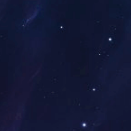
：超级巨星的数据爆发与球队化学反应
的结束，NBA常规赛进入白热化阶段。多位超级球星在近期比
态，不仅个人数据飙升，更带动了全队的进攻效率。
界杯经典瞬间：那些让球迷热泪盈眶的时刻
技的舞台，更是情感的宣泄口。从马拉多纳的连过五人到齐达内
瞬间都刻在了足球的历史长河中。
：豪门球队如何应对密集赛程的挑战？