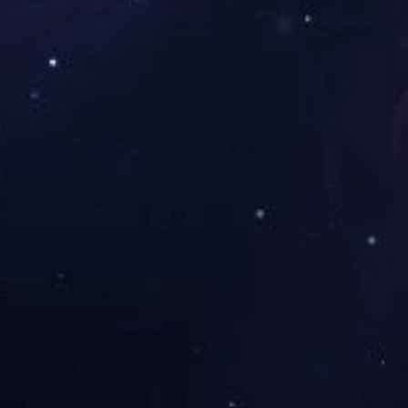
📖
球队百科
历史荣誉、阵容名单
jiuyou.com - 您的专业综合体育
jiuyou.com致力于为全球体育爱好者提供
热门领域。无论是五大联赛的激烈角逐，还是NB
在足球领域，我们不仅关注英超、西甲、意甲、
行战术复盘，帮助球迷更好地理解比赛背后的逻
解。
篮球迷可以在我们的平台上找到最新的NBA战况