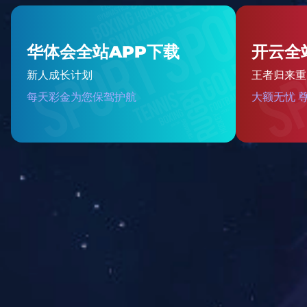
欧冠决赛前瞻：豪门对决
英超
西甲
曼城
2 - 1
阿森纳
皇马
3 - 0
巴萨
AC
2023年5月 • 深度分析
完场
第78分钟
热门赛事资讯
足球专区
战术解析：
在本赛季的欧洲
分析瓜迪奥拉与