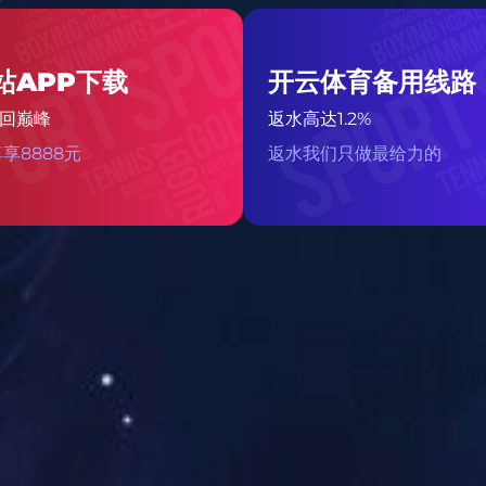
一触即发，谁能捧起大耳朵杯？
意甲
NBA
米兰
1 - 1
尤文图斯
湖人
102 - 98
凯尔特人
上半场
第四节
查看更多 >
现代足球的高位逼抢与防守反击的艺术
五大联赛中，高位逼抢已成为各支强队的标配战术。本文将深入
克洛普在战术布置上的异同，以及这种战术如何改变比赛的走