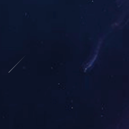
向。
NBA专区
全明星赛后
随着全明星周末
赛中展现出色状
世界杯专区
回顾历届世
世界杯不仅是竞
的头槌，每一个
赛事分析
伤病潮来袭